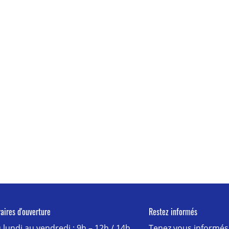
aires d'ouverture
Restez informés
 lundi au vendredi : 9h – 12h / 14h
Tenez vous informés