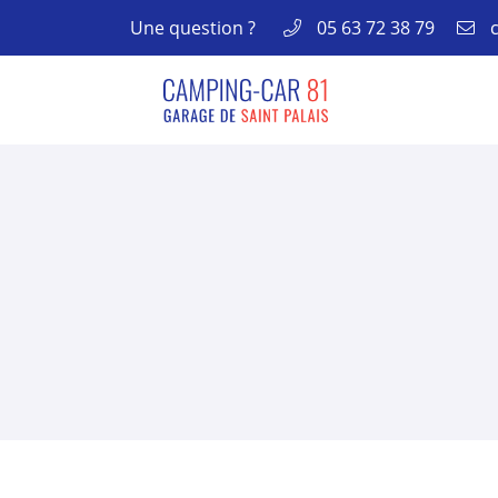
Une question ?
05 63 72 38 79
26 RUE LUDOVIC JULIEN
81100 CASTRES
05 63 72 38 79
Adresse email de réception
