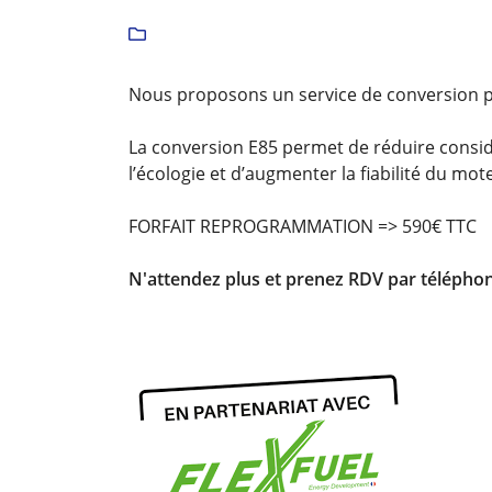
Recopier le code ci-contre


Rafraîchir le captcha

Nous proposons un service de conversion po
En cochant cette case, vous consentez à recevoir nos propositions comme
l'adresse email indiqué ci-dessus. Vous pouvez vous désinscrire à tout 
La conversion E85 permet de réduire consi
utilisant
le formulaire de désinscription
.
l’écologie et d’augmenter la fiabilité du mot
Inscription
FORFAIT REPROGRAMMATION => 590€ TTC
N'attendez plus et prenez RDV par téléphon