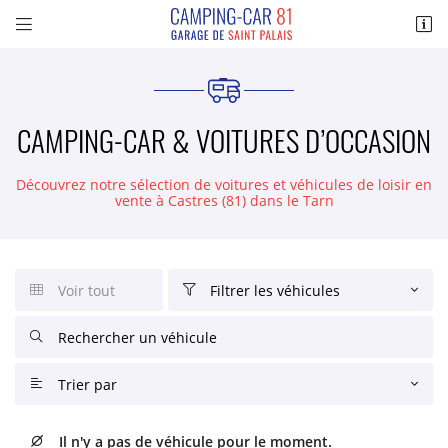


26 RUE LUDOVIC JULIEN
81100 CASTRES
05 63 72 38 79
CAMPING-CAR & VOITURES D’OCCASION
Découvrez notre sélection de voitures et véhicules de loisir en
vente à Castres (81) dans le Tarn
Voir tout
Filtrer les véhicules


Adresse email de réception

État du véhicule

ACCUEIL

Recopier le code ci-contre

Nos coups de cœur

ELIER VOITURES
Trier par

Une question ?
Rafraîchir le captcha

Choisir un constructeur
IER CAMPING-CAR

Il n'y a pas de véhicule pour le moment.
