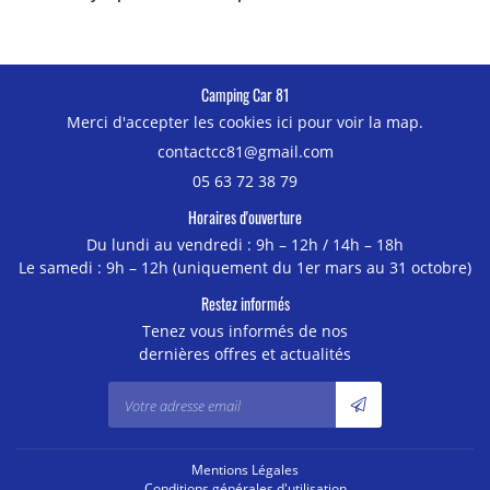
05 63 72 38 7
Choisir un modèle

OCCASIONS
Choisir un type

AVIS
Camping Car 81
En cochant cette case, vous consentez à recevoir nos propositions commerciales à
l'adresse email indiqué ci-dessus. Vous pouvez vous désinscrire à tout moment en
Merci d'accepter les cookies
ici
pour voir la map.
Choisir un carburant
utilisant
le formulaire de désinscription
.

CTUS / PROMOS
Restez inform
Inscription
05 63 72 38 79
Choisir une boite de vitesse

IQUE ACCESSOIRES
Horaires d'ouverture
Inscription Newslet

DRE À TRACTER
Du lundi au vendredi : 9h – 12h / 14h – 18h
Le samedi : 9h – 12h (uniquement du 1er mars au 31 octobre)

CONTACT
Restez informés
Tenez vous informés de nos

dernières offres et actualités


Mentions Légales

Conditions générales d'utilisation